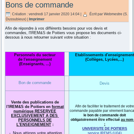
Bons de commande
Création : vendredi 17 janvier 2020 14:04
|
Écrit par Webmestre (S.
Dussubieux)
|
Imprimer
Afin de répondre à vos différents besoins pour vos devis et
commandes, l'IREM&S de Poitiers vous propose les documents ci-
dessous à nous retourner suivant votre situation :
Personnels du secteur
Etablissements d'enseignemen
de l'enseignement
(Collèges, Lycées,...)
(Enseignants, ...)
Bon de commande
Devis
Vente des publications de
Afin de faciliter le traitement de votr
l'IREM&S de Poitiers en
format
commande payable par virement banca
numérique RESERVEE
le bon de commande doit
EXCLUSIVEMENT A DES
obligatoirement être effectué
au nom
PERSONNELS DE
:
L'ENSEIGNEMENT
:
UNIVERSITE DE POITIERS
- Nous attirons votre attention
service IREMS (U04)