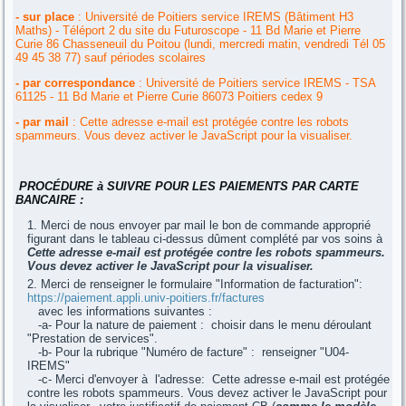
- sur place
: Université de Poitiers service IREMS (Bâtiment H3
Maths) - Téléport 2 du site du Futuroscope - 11 Bd Marie et Pierre
Curie 86 Chasseneuil du Poitou (lundi, mercredi matin, vendredi Tél 05
49 45 38 77) sauf périodes scolaires
- par correspondance
: Université de Poitiers service IREMS - TSA
61125 - 11 Bd Marie et Pierre Curie 86073 Poitiers cedex 9
- par mail
:
Cette adresse e-mail est protégée contre les robots
spammeurs. Vous devez activer le JavaScript pour la visualiser.
PROCÉDURE à SUIVRE POUR LES PAIEMENTS PAR CARTE
BANCAIRE :
Merci de nous envoyer par mail le bon de commande approprié
figurant dans le tableau ci-dessus dûment complété par vos soins à
Cette adresse e-mail est protégée contre les robots spammeurs.
Vous devez activer le JavaScript pour la visualiser.
Merci de renseigner le formulaire "Information de facturation":
https://paiement.appli.univ-poitiers.fr/factures
avec les informations suivantes :
-a- Pour la nature de paiement : choisir dans le menu déroulant
"Prestation de services".
-b- Pour la rubrique "Numéro de facture" : renseigner "U04-
IREMS"
-c- Merci d'envoyer à l'adresse:
Cette adresse e-mail est protégée
contre les robots spammeurs. Vous devez activer le JavaScript pour