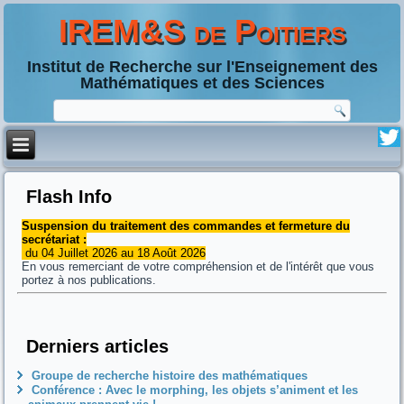
IREM&S de Poitiers
Institut de Recherche sur l'Enseignement des
Mathématiques et des Sciences
Flash Info
Suspension du traitement des commandes et fermeture du
secrétariat :
du 04 Juillet 2026 au 18 Août 2026
En vous remerciant de votre compréhension et de l'intérêt que vous
portez à nos publications.
Derniers articles
Groupe de recherche histoire des mathématiques
Conférence : Avec le morphing, les objets s’animent et les