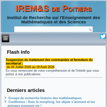
IREM&S de Poitiers
Institut de Recherche sur l'Enseignement des
Mathématiques et des Sciences
Flash Info
Suspension du traitement des commandes et fermeture du
secrétariat :
du 04 Juillet 2026 au 18 Août 2026
En vous remerciant de votre compréhension et de l'intérêt que vous
portez à nos publications.
Derniers articles
Groupe de recherche histoire des mathématiques
Conférence : Avec le morphing, les objets s’animent et les
animaux prennent vie !