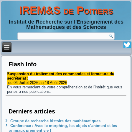
IREM&S de Poitiers
Institut de Recherche sur l'Enseignement des
Mathématiques et des Sciences
Flash Info
Suspension du traitement des commandes et fermeture du
secrétariat :
du 04 Juillet 2026 au 18 Août 2026
En vous remerciant de votre compréhension et de l'intérêt que vous
portez à nos publications.
Derniers articles
Groupe de recherche histoire des mathématiques
Conférence : Avec le morphing, les objets s’animent et les
animaux prennent vie !