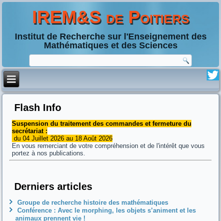
IREM&S de Poitiers
Institut de Recherche sur l'Enseignement des
Mathématiques et des Sciences
Flash Info
Suspension du traitement des commandes et fermeture du
secrétariat :
du 04 Juillet 2026 au 18 Août 2026
En vous remerciant de votre compréhension et de l'intérêt que vous
portez à nos publications.
Derniers articles
Groupe de recherche histoire des mathématiques
Conférence : Avec le morphing, les objets s’animent et les
animaux prennent vie !