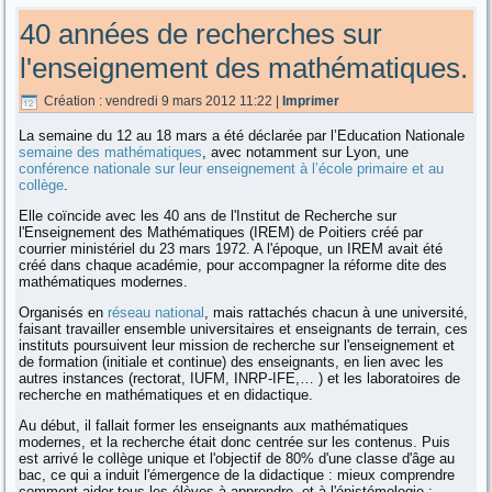
40 années de recherches sur
l'enseignement des mathématiques.
Création : vendredi 9 mars 2012 11:22
|
Imprimer
La semaine du 12 au 18 mars a été déclarée par l’Education Nationale
semaine des mathématiques
, avec notamment sur Lyon, une
conférence nationale sur leur enseignement à l’école primaire et au
collège
.
Elle coïncide avec les 40 ans de l'Institut de Recherche sur
l'Enseignement des Mathématiques (IREM) de Poitiers créé par
courrier ministériel du 23 mars 1972. A l'époque, un IREM avait été
créé dans chaque académie, pour accompagner la réforme dite des
mathématiques modernes.
Organisés en
réseau national
, mais rattachés chacun à une université,
faisant travailler ensemble universitaires et enseignants de terrain, ces
instituts poursuivent leur mission de recherche sur l'enseignement et
de formation (initiale et continue) des enseignants, en lien avec les
autres instances (rectorat, IUFM, INRP-IFE,… ) et les laboratoires de
recherche en mathématiques et en didactique.
Au début, il fallait former les enseignants aux mathématiques
modernes, et la recherche était donc centrée sur les contenus. Puis
est arrivé le collège unique et l'objectif de 80% d'une classe d'âge au
bac, ce qui a induit l'émergence de la didactique : mieux comprendre
comment aider tous les élèves à apprendre, et à l'épistémologie :