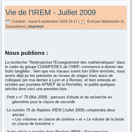
Vie de l'IREM - Juillet 2009
Création : mardi 8 septembre 2009 19:17
|
Écrit par Webmestre (S.
Dussubieux)
|
Imprimer
Nous publions :
La recherche "Redynamiser l'Enseignement des mathématiques" dans
le cadre du groupe CDAMPERES de l’INRP, commence à donner des
fruits tangibles : bien que nos travaux soient loin d’être terminés, nous
avons déjà pu les présenter au niveau de stages mais aussi de
colloques (en mai dernier à Lyon et à Rennes, et bien entendu en
octobre aux journées APMEP de la Rochelle), et publié quelques
articles dont voici une première liste :
·
Petit x n° 79
(Mai 2009) : parcours d’étude et de recherche en
géométrie pour la classe de seconde
·
Le numéro 76 de Repères IREM
(Juillet 2009) comprendra deux
articles :
« Les volumes en classe de sixième » et « Le volume de la boule
en classe de troisième »
·
Autre article à paraître dans Repères IREM « Enseigner les