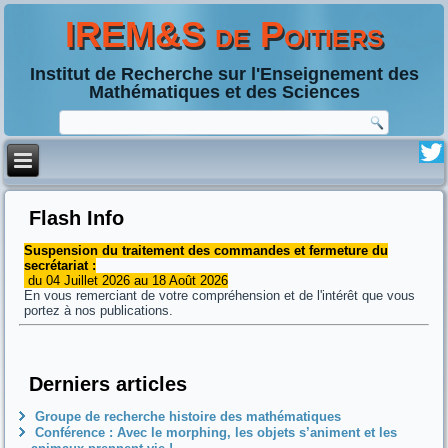
IREM&S de Poitiers
Institut de Recherche sur l'Enseignement des
Mathématiques et des Sciences
Flash Info
Suspension du traitement des commandes et fermeture du
secrétariat :
du 04 Juillet 2026 au 18 Août 2026
En vous remerciant de votre compréhension et de l'intérêt que vous
portez à nos publications.
Derniers articles
Groupe de recherche histoire des mathématiques
Conférence : Avec le morphing, les objets s’animent et les