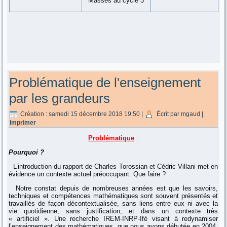
Masses au cycle 3
Problématique de l'enseignement
par les grandeurs
Création : samedi 15 décembre 2018 19:50
|
Écrit par mgaud
|
Imprimer
Problématique
:
Pourquoi ?
L’introduction du rapport de Charles Torossian et Cédric Villani met en
évidence un contexte actuel préoccupant. Que faire ?
Notre constat depuis de nombreuses années est que les savoirs,
techniques et compétences mathématiques sont souvent présentés et
travaillés de façon décontextualisée, sans liens entre eux ni avec la
vie quotidienne, sans justification, et dans un contexte très
« artificiel ». Une recherche IREM-INRP-Ifé visant à redynamiser
l’enseignement des mathématiques, que nous avons débutée en 2004,