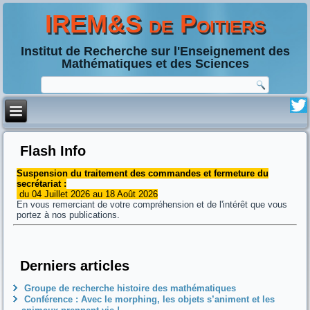
IREM&S de Poitiers
Institut de Recherche sur l'Enseignement des
Mathématiques et des Sciences
Flash Info
Suspension du traitement des commandes et fermeture du
secrétariat :
du 04 Juillet 2026 au 18 Août 2026
En vous remerciant de votre compréhension et de l'intérêt que vous
portez à nos publications.
Derniers articles
Groupe de recherche histoire des mathématiques
Conférence : Avec le morphing, les objets s’animent et les