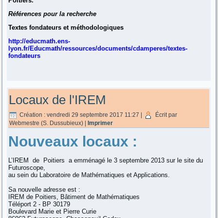
Poitiers.
Références pour la recherche
Textes fondateurs et méthodologiques
http://educmath.ens-
lyon.fr/Educmath/ressources/documents/cdamperes/textes-
fondateurs
Locaux de l'IREM
Création : vendredi 29 septembre 2017 11:27
|
Écrit par
Webmestre (S. Dussubieux)
|
Imprimer
Nouveaux locaux :
L’IREM de Poitiers a emménagé le 3 septembre 2013 sur le site du
Futuroscope,
au sein du Laboratoire de Mathématiques et Applications.
Sa nouvelle adresse est :
IREM de Poitiers, Bâtiment de Mathématiques
Téléport 2 - BP 30179
Boulevard Marie et Pierre Curie