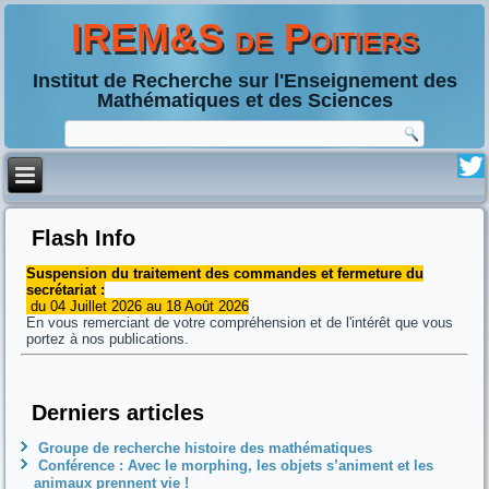
IREM&S de Poitiers
Institut de Recherche sur l'Enseignement des
Mathématiques et des Sciences
Flash Info
Suspension du traitement des commandes et fermeture du
secrétariat :
du 04 Juillet 2026 au 18 Août 2026
En vous remerciant de votre compréhension et de l'intérêt que vous
portez à nos publications.
Derniers articles
Groupe de recherche histoire des mathématiques
Conférence : Avec le morphing, les objets s’animent et les
animaux prennent vie !