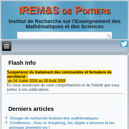
IREM&S de Poitiers
Institut de Recherche sur l'Enseignement des
Mathématiques et des Sciences
Flash Info
Suspension du traitement des commandes et fermeture du
secrétariat :
du 04 Juillet 2026 au 18 Août 2026
En vous remerciant de votre compréhension et de l'intérêt que vous
portez à nos publications.
Derniers articles
Groupe de recherche histoire des mathématiques
Conférence : Avec le morphing, les objets s’animent et les
animaux prennent vie !