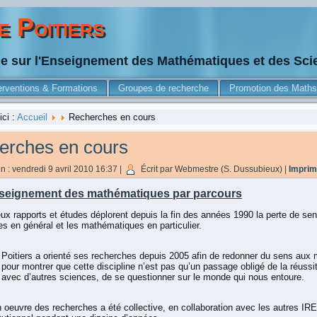
 Poitiers
he sur l'Enseignement des Mathématiques et des Sc
erventions & Formations
Groupes de recherche
Promotion des Maths
ici :
Accueil
Recherches en cours
erches en cours
n : vendredi 9 avril 2010 16:37
|
Écrit par Webmestre (S. Dussubieux)
|
Imprim
seignement des mathématiques par parcours
x rapports et études déplorent depuis la fin des années 1990 la perte de sens
es en général et les mathématiques en particulier.
Poitiers a orienté ses recherches depuis 2005 afin de redonner du sens aux
 pour montrer que cette discipline n’est pas qu’un passage obligé de la réussi
n avec d’autres sciences, de se questionner sur le monde qui nous entoure.
 oeuvre des recherches a été collective, en collaboration avec les autres IRE