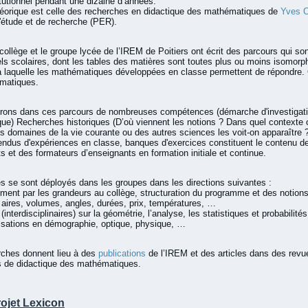
itutionnel pendant une dizaine d’années.
éorique est celle des recherches en didactique des mathématiques de
Yves C
'étude et de recherche (PER).
collège et le groupe lycée de l’IREM de Poitiers ont écrit des parcours qui son
s scolaires, dont les tables des matières sont toutes plus ou moins isomorphe
à laquelle les mathématiques développées en classe permettent de répondre. 
matiques.
rons dans ces parcours de nombreuses compétences (démarche d'investigation,
ue) Recherches historiques (D’où viennent les notions ? Dans quel contexte o
s domaines de la vie courante ou des autres sciences les voit-on apparaître 
ndus d'expériences en classe, banques d'exercices constituent le contenu de
s et des formateurs d’enseignants en formation initiale et continue.
 se sont déployés dans les groupes dans les directions suivantes :
ment par les grandeurs au collège, structuration du programme et des notions
 aires, volumes, angles, durées, prix, températures, …
(interdisciplinaires) sur la géométrie, l’analyse, les statistiques et probabilit
isations en démographie, optique, physique, …
rches donnent lieu à des
publications
de l’IREM et des articles dans des revu
s de didactique des mathématiques.
rojet Lexicon