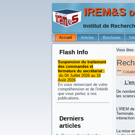
IREM&S de
Institut de Recherc
Accueil
Articles
Brochures
Int
Vous êtes 
Flash Info
Rech
Suspension du traitement
des commandes et
fermeture du secrétariat :
Créatio
du 04 Juillet 2026 au 18
Août 2026
L’en
En vous remerciant de votre
compréhension et de l'intérêt
De nombreu
que vous portez à nos
les scienc
publications.
L’IREM de 
Terminale,
Derniers
interactio
articles
La mise en