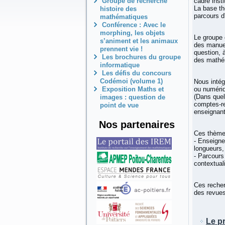
Groupe de recherche
cadre inst
La base th
histoire des
parcours d
mathématiques
Conférence : Avec le
morphing, les objets
Le groupe 
s’animent et les animaux
des manuel
prennent vie !
question, 
Les brochures du groupe
des mathé
informatique
Les défis du concours
Codémoi (volume 1)
Nous intég
Exposition Maths et
ou numériq
(Dans quel
images : question de
comptes-re
point de vue
enseignant
Nos partenaires
Ces thèmes
- Enseigne
longueurs,
- Parcours 
contextual
Ces reche
des revue
Le p