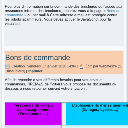
Pour plus d’information sur la commande des brochures ou l’accès aux
ressources internet des brochures, reportez-vous à la page «
Bons de
commande
» ou par mail à
Cette adresse e-mail est protégée contre
les robots spammeurs. Vous devez activer le JavaScript pour la
visualiser.
.
Bons de commande
Création : vendredi 17 janvier 2020 14:04
|
Écrit par Webmestre (S.
Dussubieux)
|
Imprimer
Afin de répondre à vos différents besoins pour vos devis et
commandes, l'IREM&S de Poitiers vous propose les documents ci-
dessous à nous retourner suivant votre situation :
Personnels du secteur
Etablissements d'enseignemen
de l'enseignement
(Collèges, Lycées,...)
(Enseignants, ...)