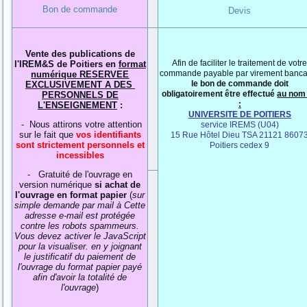
Bon de commande
Devis
Vente des publications de
Afin de faciliter le traitement de votr
l'IREM&S de Poitiers en
format
commande payable par virement banca
numérique RESERVEE
le bon de commande doit
EXCLUSIVEMENT A DES
obligatoirement être effectué
au nom
PERSONNELS DE
:
L'ENSEIGNEMENT
:
UNIVERSITE DE POITIERS
- Nous attirons votre attention
service IREMS (U04)
sur le fait que
vos identifiants
15 Rue Hôtel Dieu TSA 21121 8607
sont strictement personnels et
Poitiers cedex 9
incessibles
- Gratuité de l'ouvrage en
version numérique
si achat de
l'ouvrage en format papier
(
sur
simple demande par mail à
Cette
adresse e-mail est protégée
contre les robots spammeurs.
Vous devez activer le JavaScript
pour la visualiser.
en y joignant
le justificatif du paiement de
l'ouvrage du format papier payé
afin d'avoir la totalité de
l'ouvrage
)