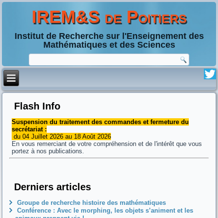
IREM&S de Poitiers
Institut de Recherche sur l'Enseignement des
Mathématiques et des Sciences
Flash Info
Suspension du traitement des commandes et fermeture du
secrétariat :
du 04 Juillet 2026 au 18 Août 2026
En vous remerciant de votre compréhension et de l'intérêt que vous
portez à nos publications.
Derniers articles
Groupe de recherche histoire des mathématiques
Conférence : Avec le morphing, les objets s’animent et les