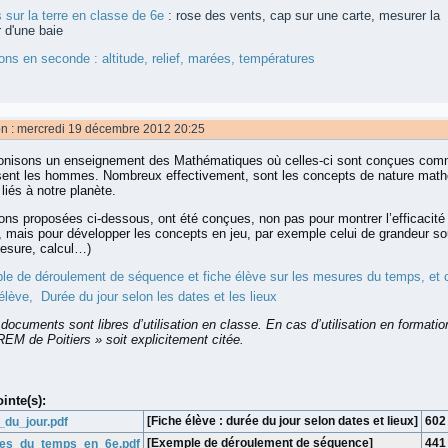
 sur la terre en classe de 6e
: rose des vents, cap sur une carte, mesurer la
r d'une baie
ons en seconde : altitude, relief, marées, températures
on : mercredi 19 décembre 2012 20:25
onisons un enseignement des Mathématiques où celles-ci sont conçues comm
ent les hommes. Nombreux effectivement, sont les concepts de nature mathé
liés à notre planète.
ions proposées ci-dessous, ont été conçues, non pas pour montrer l’efficacité
 mais pour développer les concepts en jeu, par exemple celui de grandeur so
esure, calcul…)
e de déroulement de séquence et fiche élève sur les mesures du temps, et 
élève, Durée du jour selon les dates et les lieux
documents sont libres d’utilisation en classe. En cas d’utilisation en format
REM de Poitiers » soit explicitement citée.
ointe(s):
[Fiche élève : durée du jour selon dates et lieux]
602
_du_jour.pdf
[Exemple de déroulement de séquence]
441
es_du_temps_en_6e.pdf