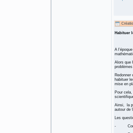
Créati
Habituer 
A l’époque
mathématiq
Alors que 
problèmes 
Redonner d
habituer l
mise en pl
Pour cela,
scientifiqu
Ainsi, la 
autour de 
Les questi
- Comment