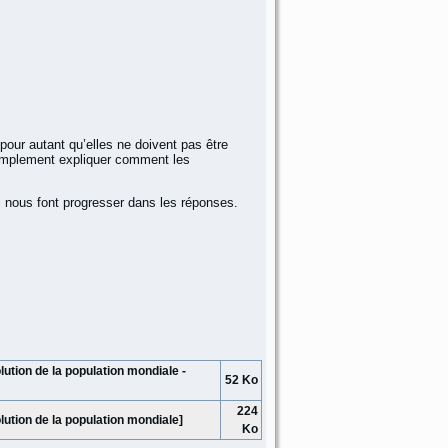
ur autant qu’elles ne doivent pas être
implement expliquer comment les
i nous font progresser dans les réponses.
ution de la population mondiale -
52 Ko
224
lution de la population mondiale]
Ko