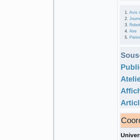
Avis 
Journ
Robot
Aire
Périm
Sous-
Publi
Ateli
Affic
Artic
Coor
Univer