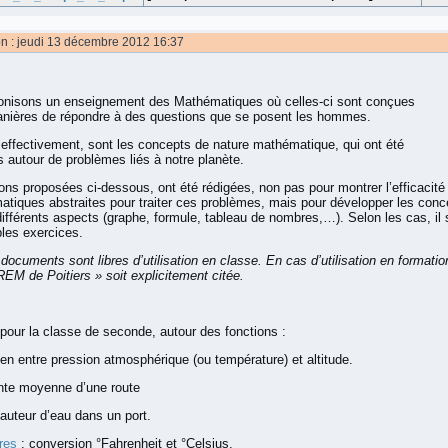
on : jeudi 13 décembre 2012 16:37
onisons un enseignement des Mathématiques où celles-ci sont conçues
ières de répondre à des questions que se posent les hommes.
ffectivement, sont les concepts de nature mathématique, qui ont été
 autour de problèmes liés à notre planète.
ions proposées ci-dessous, ont été rédigées, non pas pour montrer l’efficacité
tiques abstraites pour traiter ces problèmes, mais pour développer les conce
ifférents aspects (graphe, formule, tableau de nombres,…). Selon les cas, il s
les exercices.
documents sont libres d’utilisation en classe. En cas d’utilisation en forma
REM de Poitiers » soit explicitement citée.
 pour la classe de seconde, autour des fonctions :
ien entre pression atmosphérique (ou température) et altitude.
nte moyenne d’une route
auteur d’eau dans un port.
res
: conversion °Fahrenheit et °Celsius.