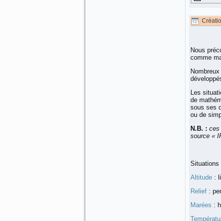
Créati
Nous préc
comme man
Nombreux e
développés
Les situat
de mathéma
sous ses d
ou de simp
N.B. :
ces 
source « I
Situations
Altitude
: l
Relief
: pe
Marées
: h
Températu