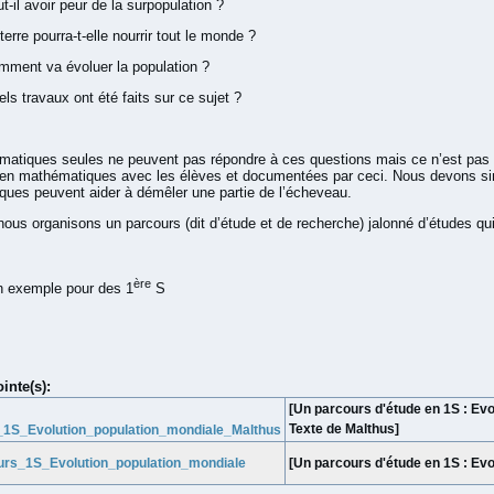
 avoir peur de la surpopulation ?
 pourra-t-elle nourrir tout le monde ?
t va évoluer la population ?
ravaux ont été faits sur ce sujet ?
atiques seules ne peuvent pas répondre à ces questions mais ce n’est pas po
 en mathématiques avec les élèves et documentées par ceci. Nous devons s
ues peuvent aider à démêler une partie de l’écheveau.
nous organisons un parcours (dit d’étude et de recherche) jalonné d’études qu
ère
n exemple pour des 1
S
ointe(s):
[Un parcours d'étude en 1S : Evol
Texte de Malthus]
_1S_Evolution_population_mondiale_Malthus
urs_1S_Evolution_population_mondiale
[Un parcours d'étude en 1S : Evo