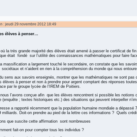
on : jeudi 29 novembre 2012 18:49
les élèves à penser…
 où la très grande majorité des élèves était amené à passer le certificat de fi
ue était fondé sur l’utilité des connaissances mathématiques pour faire fac
la massification a largement touché le secondaire, on constate que les sav
sociétaux et n’aident en rien à la compréhension du monde qui nous entoure
u sens aux savoirs enseignés, montrer que les mathématiques ne sont pas qu
es élèves à penser et non à prendre pour argent comptant des réponses toutes 
ace par le groupe lycée de l’IREM de Poitiers.
 nous l’avons conçue afin que les élèves rencontrent si possible les notion
e (enquête ; textes historiques etc.) des situations qui peuvent interpeller n’i
presse a rapporté récemment que la population humaine mondiale a dépassé 7 mi
9 milliards. Doit-on prendre au pied de la lettre ces informations ? Quels crédi
ons que suscite cette affirmation sont nombreuses
 fait-on pour compter tous les individus ?