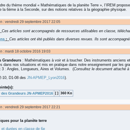
dre du thème mondial « Mathématiques de la planète Terre », l’IREM propose tr
e la 6ème à la Seconde, sur des notions relatives à la géographie physique.
on : vendredi 29 septembre 2017 22:05
Ces articles sont accompagnés de ressources utilisables en classe, télécha
ons
:
Ces articles ont été publiés dans diverses revues. Ils sont accompagnés
on : mardi 18 octobre 2016 19:03
es Grandeurs
: Mathématiques à voir et à toucher. Des instruments anciens et
sés dans nos situations et mis en pratique dans notre enseignement par les gr
t 3 : Angles, Longueurs, Aires et Volumes. (
Consultez le document attaché à
D2-10, D1-08 des
JN-APMEP_Lyon2016
).
ointe(s):
[ ]
360 Ko
er des Grandeurs JN-APMEP2016
on : vendredi 29 septembre 2017 22:21
ques pour la planète terre
et durées en classe de 6e