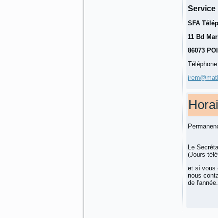
Service
SFA Télép
11 Bd Mar
86073 PO
Téléphone 
irem@math.
Hora
Permanence
Le Secréta
(Jours télé
et si vous 
nous conta
de l'année.