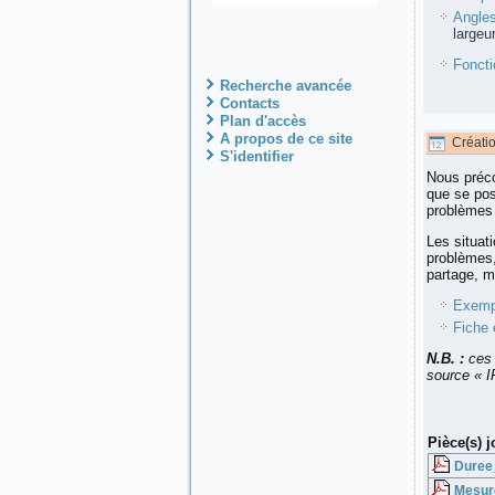
Angles
largeu
Foncti
Recherche avancée
Contacts
Plan d'accès
A propos de ce site
Créati
S'identifier
Nous préc
que se pos
problèmes 
Les situat
problèmes,
partage, m
Exempl
Fiche 
N.B. :
ces 
source « I
Pièce(s) j
Duree
Mesur