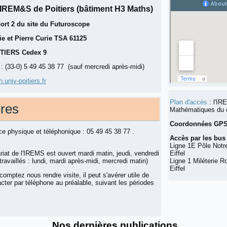
 IREM&S de Poitiers (bâtiment H3 Maths)
ort 2 du site du Futuroscope
ie et Pierre Curie TSA 61125
ITIERS Cedex 9
: (33-0) 5 49 45 38 77 (sauf mercredi après-midi)
univ-poitiers.fr
Plan d'accès
: l'IR
ires
Mathématiques du c
Coordonnées GP
 physique et téléphonique : 05 49 45 38 77 .
Accès par les bus V
Ligne 1E Pôle Notr
riat de l'IREMS est ouvert mardi matin, jeudi, vendredi
Eiffel
travaillés : lundi, mardi après-midi, mercredi matin)
Ligne 1 Miléterie 
Eiffel
comptez nous rendre visite, il peut s'avérer utile de
cter par téléphone au préalable, suivant les périodes
Nos dernières publications