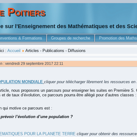
 Poitiers
he sur l'Enseignement des Mathématiques et des Sc
erventions & Formations
Groupes de recherche
Promotion des Maths
ici :
Accueil
Articles - Publications - Diffusions
on : vendredi 29 septembre 2017 22:11
OPULATION MONDIALE
cliquer pour télécharger librement les ressources en 
rticle, nous proposons un parcours pour enseigner les suites en Première S.
s et de taux d’évolution, ce parcours pourra être allégé pour d’autres class
n qui motive ce parcours est :
révoir l’évolution d’une population ?
EMATIQUES POUR LA PLANETE TERRE
cliquer pour obtenir des ressource