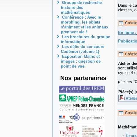
Groupe de recherche
Dans le ca
histoire des
classes, d
mathématiques
Conférence : Avec le
morphing, les objets
Créati
s’animent et les animaux
prennent vie !
En ligne :
Les brochures du groupe
Publicati
informatique
Les défis du concours
Codémoi (volume 1)
Créati
Exposition Maths et
images : question de
Atelier d
point de vue
sont utili
cycles 4 e
Nos partenaires
(ateliers 
Pièce(s) j
Ateli
Créati
Mathémati
Temps 