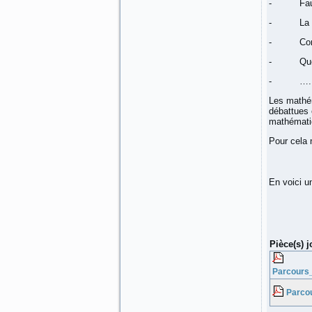
- Faut-il
- La terre
- Commen
- Quels t
- ….
Les mathém
débattues
mathématiq
Pour cela 
En voici u
Pièce(s) j
Parcours
Parco