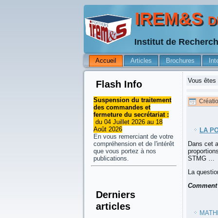
IREM&S de
Institut de Recherc
Accueil
Articles
Brochures
Int
Vous êtes 
Flash Info
Suspension du traitement
Créati
des commandes et
fermeture du secrétariat :
du 04 Juillet 2026 au 18
Août 2026
LA P
En vous remerciant de votre
Dans cet a
compréhension et de l'intérêt
proportion
que vous portez à nos
STMG …
publications.
La questio
Comment p
Derniers
articles
MATH