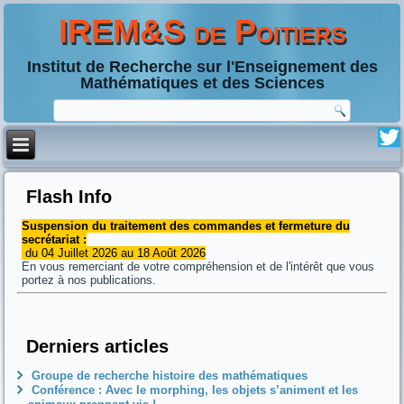
IREM&S de Poitiers
Institut de Recherche sur l'Enseignement des
Mathématiques et des Sciences
Flash Info
Suspension du traitement des commandes et fermeture du
secrétariat :
du 04 Juillet 2026 au 18 Août 2026
En vous remerciant de votre compréhension et de l'intérêt que vous
portez à nos publications.
Derniers articles
Groupe de recherche histoire des mathématiques
Conférence : Avec le morphing, les objets s’animent et les