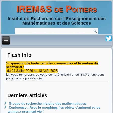
IREM&S de Poitiers
Institut de Recherche sur l'Enseignement des
Mathématiques et des Sciences
Flash Info
Suspension du traitement des commandes et fermeture du
secrétariat :
du 04 Juillet 2026 au 18 Août 2026
En vous remerciant de votre compréhension et de l'intérêt que vous
portez à nos publications.
Derniers articles
Groupe de recherche histoire des mathématiques
Conférence : Avec le morphing, les objets s’animent et les
animaux prennent vie !