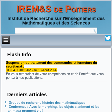
IREM&S de Poitiers
Institut de Recherche sur l'Enseignement des
Mathématiques et des Sciences
Flash Info
Suspension du traitement des commandes et fermeture du
secrétariat :
du 04 Juillet 2026 au 18 Août 2026
En vous remerciant de votre compréhension et de l'intérêt que vous
portez à nos publications.
Derniers articles
Groupe de recherche histoire des mathématiques
Conférence : Avec le morphing, les objets s’animent et les
animaux prennent vie !