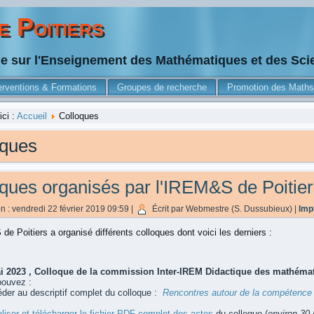
 Poitiers
he sur l'Enseignement des Mathématiques et des Sc
erventions & Formations
Groupes de recherche
Promotion des Maths
ici :
Accueil
Colloques
oques
ques organisés par l'IREM&S de Poitie
n : vendredi 22 février 2019 09:59
|
Écrit par Webmestre (S. Dussubieux)
|
Imp
de Poitiers a organisé différents colloques dont voici les derniers :
i 2023 , Colloque de la commission Inter-IREM Didactique des mathémat
pouvez :
der au descriptif complet du colloque :
Rencontres autour de la compétenc
liser et télécharger le fichier PDF complet des actes
du colloque (
environ 30