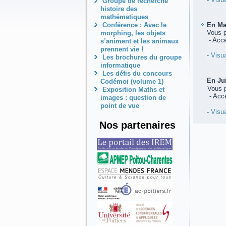
Groupe de recherche
histoire des
mathématiques
Conférence : Avec le
En Ma
Vous 
morphing, les objets
- Accé
s’animent et les animaux
prennent vie !
-
Visua
Les brochures du groupe
informatique
Les défis du concours
En Ju
Codémoi (volume 1)
Vous 
Exposition Maths et
- Accé
images : question de
point de vue
-
Visua
Nos partenaires