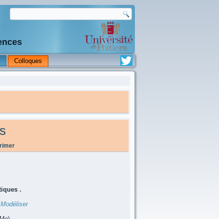
iences
Colloques
rs
rimer
iques .
e
Modéliser
 Mo
)