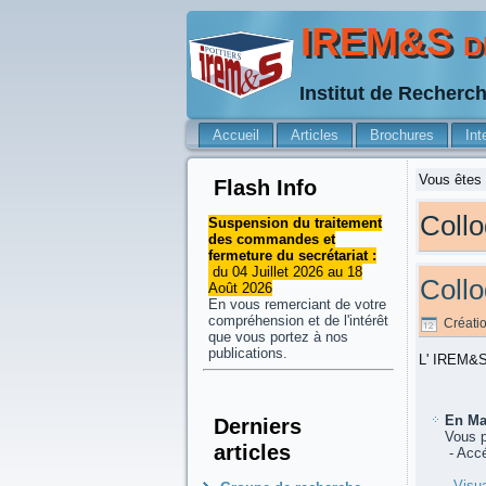
IREM&S de
Institut de Recherc
Accueil
Articles
Brochures
Int
Vous êtes 
Flash Info
Coll
Suspension du traitement
des commandes et
fermeture du secrétariat :
du 04 Juillet 2026 au 18
Collo
Août 2026
En vous remerciant de votre
compréhension et de l'intérêt
Créatio
que vous portez à nos
publications.
L' IREM&S 
En Ma
Derniers
Vous 
articles
- Accé
-
Visua