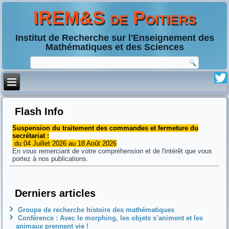
IREM&S de Poitiers
Institut de Recherche sur l'Enseignement des
Mathématiques et des Sciences
Flash Info
Suspension du traitement des commandes et fermeture du
secrétariat :
du 04 Juillet 2026 au 18 Août 2026
En vous remerciant de votre compréhension et de l'intérêt que vous
portez à nos publications.
Derniers articles
Groupe de recherche histoire des mathématiques
Conférence : Avec le morphing, les objets s’animent et les
animaux prennent vie !